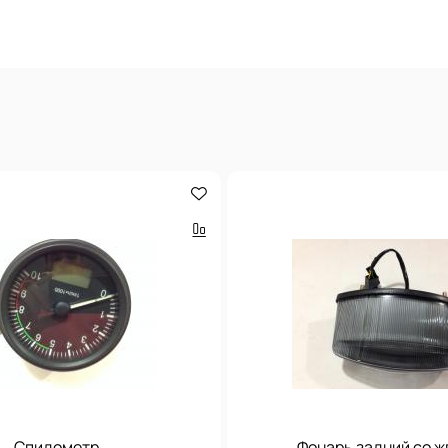
Спидометр
Фонарь задний со ж