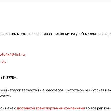
газине вы можете воспользоваться одним из удобных для вас вар
oto4x4@list.ru
,
9-26
.
м
«11.3775»
.
ый каталог запчастей и аксессуаров к мототехнике «Русская меха
overy».
ной цене с
доставкой транспортными компаниями
во все регионы 