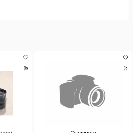
гутом
Спидометр