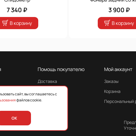
7 340 ₽
3 900 ₽
В корзину
В корзину
я
Помощь покупателю
Мой аккаунт
Доставка
Заказы
Гарантия
Корзина
ьзовать сайт, вы соглашаетесь с
ьзования
файлов cookie.
Персональный 
OK
Предл
Уточн