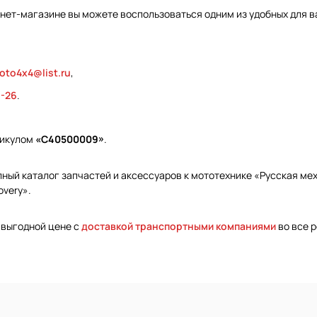
рнет-магазине вы можете воспользоваться одним из удобных для в
oto4x4@list.ru
,
9-26
.
тикулом
«С40500009»
.
ый каталог запчастей и аксессуаров к мототехнике «Русская меха
overy».
 выгодной цене с
доставкой транспортными компаниями
во все р