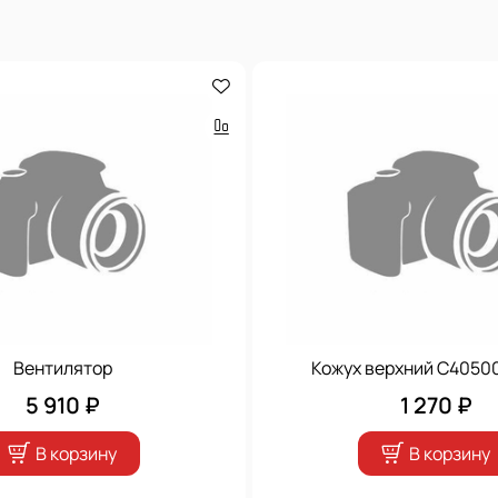
Вентилятор
Кожух верхний С4050
5 910 ₽
1 270 ₽
В корзину
В корзину