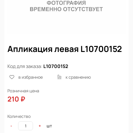
Апликация левая L10700152
Код для заказа:
L10700152
в избранное
к сравнению
Розничная цена
210 ₽
Количество
шт
-
+