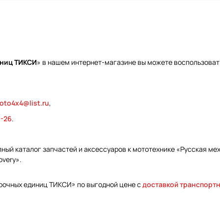
иниц ТИКСИ
» в нашем интернет-магазине вы можете воспользовать
oto4x4@list.ru
,
9-26
.
ый каталог запчастей и аксессуаров к мототехнике «Русская меха
overy».
борочных единиц ТИКСИ» по выгодной цене с
доставкой транспорт