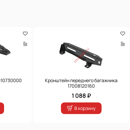
010730000
Кронштейн переднего багажника
17008120160
1 088 ₽
В корзину