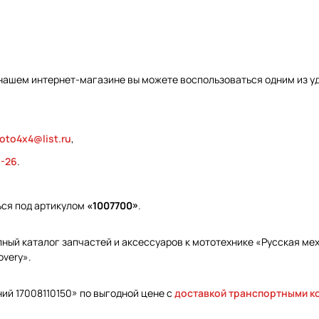
 нашем интернет-магазине вы можете воспользоваться одним из у
oto4x4@list.ru
,
9-26
.
ься под артикулом
«1007700»
.
ый каталог запчастей и аксессуаров к мототехнике «Русская меха
overy».
ний 17008110150» по выгодной цене с
доставкой транспортными к