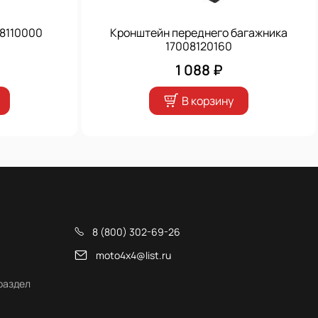
8110000
Кронштейн переднего багажника
17008120160
1 088 ₽
В корзину
8 (800) 302-69-26
moto4x4@list.ru
раздел