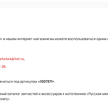
0
» в нашем интернет-магазине вы можете воспользоваться одним и
oto4x4@list.ru
,
9-26
.
ечаться под артикулом
«1007371»
.
ый каталог запчастей и аксессуаров к мототехнике «Русская меха
overy».