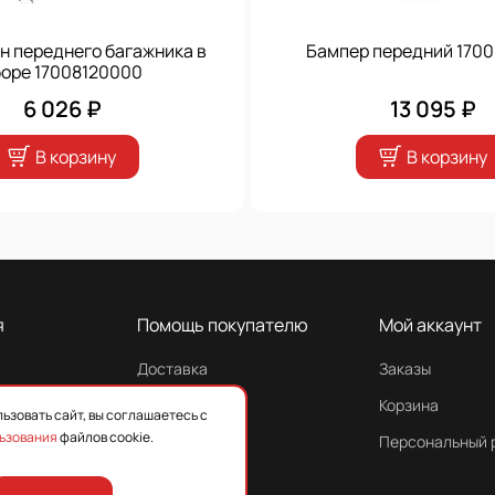
н переднего багажника в
Бампер передний 1700
боре 17008120000
6 026 ₽
13 095 ₽
В корзину
В корзину
я
Помощь покупателю
Мой аккаунт
Доставка
Заказы
Гарантия
Корзина
ьзовать сайт, вы соглашаетесь с
ьзования
файлов cookie.
Персональный 