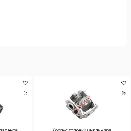
клапанов
Корпус головки циллиндра