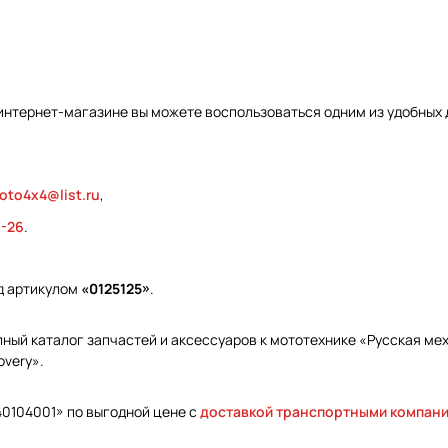
интернет-магазине вы можете воспользоваться одним из удобных 
oto4x4@list.ru
,
9-26
.
д артикулом
«0125125»
.
ый каталог запчастей и аксессуаров к мототехнике «Русская меха
overy».
40104001» по выгодной цене с
доставкой транспортными компан