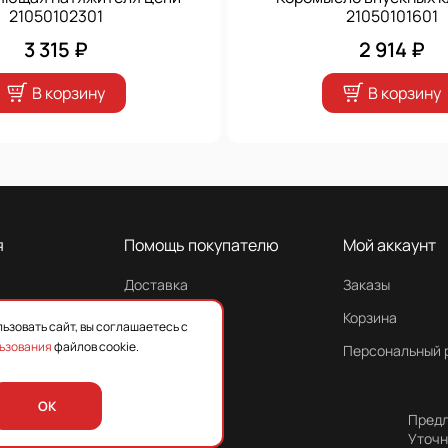
21050102301
21050101601
3 315 ₽
2 914 ₽
В корзину
В корзину
я
Помощь покупателю
Мой аккаунт
Доставка
Заказы
Гарантия
Корзина
ьзовать сайт, вы соглашаетесь с
ьзования
файлов cookie.
Персональный 
OK
Предл
Уточн