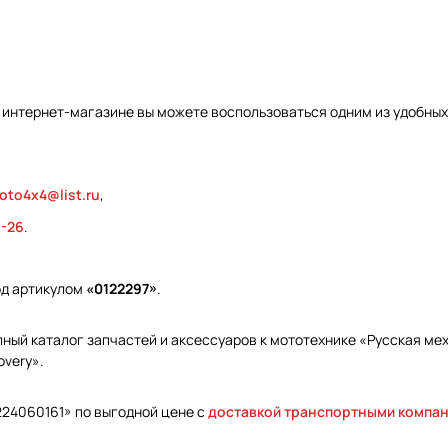
 интернет-магазине вы можете воспользоваться одним из удобных
oto4x4@list.ru
,
9-26
.
од артикулом
«0122297»
.
ый каталог запчастей и аксессуаров к мототехнике «Русская меха
overy».
224060161» по выгодной цене с
доставкой транспортными компа