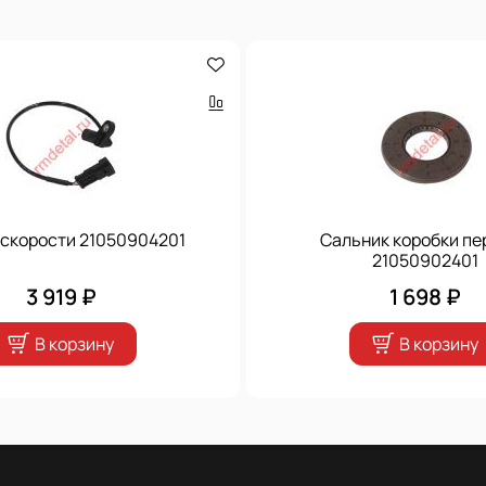
 скорости 21050904201
Сальник коробки пе
21050902401
3 919 ₽
1 698 ₽
В корзину
В корзину