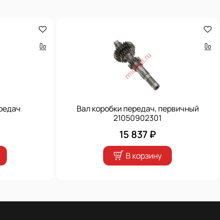
редач
Вал коробки передач, первичный
21050902301
15 837 ₽
В корзину