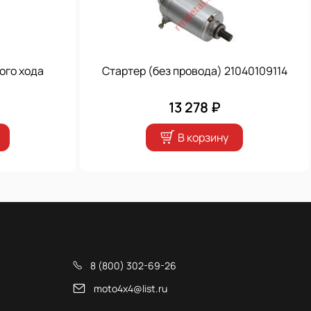
ого хода
Стартер (без провода) 21040109114
13 278 ₽
В корзину
8 (800) 302-69-26
moto4x4@list.ru