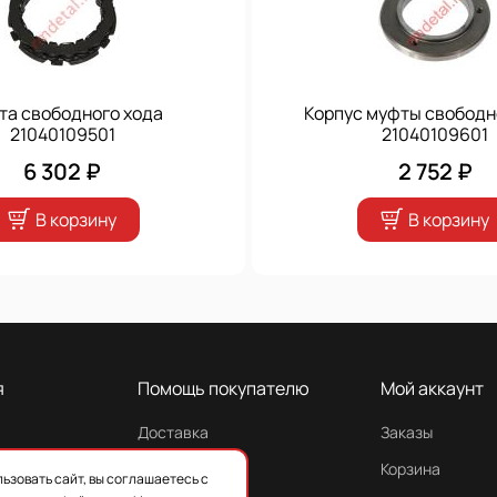
а свободного хода
Корпус муфты свободн
21040109501
21040109601
6 302 ₽
2 752 ₽
В корзину
В корзину
я
Помощь покупателю
Мой аккаунт
Доставка
Заказы
Гарантия
Корзина
ьзовать сайт, вы соглашаетесь с