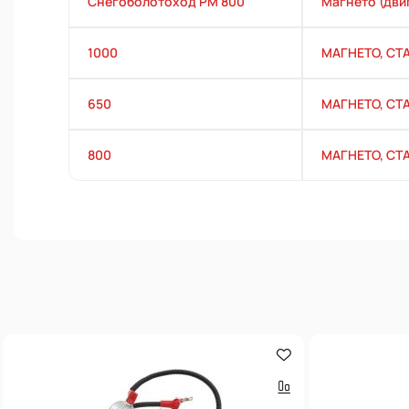
Снегоболотоход РМ 800
Магнето (двиг
1000
МАГНЕТО, СТ
650
МАГНЕТО, СТ
800
МАГНЕТО, СТ