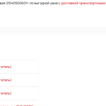
овая 21040500601» по выгодной цене с
доставкой транспортными
гатель)
гатель)
гатель)