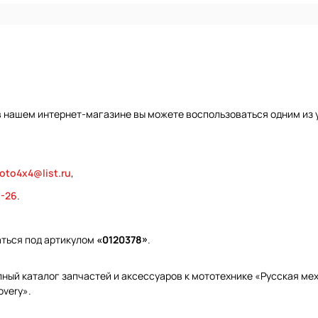
в нашем интернет-магазине вы можете воспользоваться одним из 
oto4x4@list.ru
,
9-26
.
аться под артикулом
«0120378»
.
ый каталог запчастей и аксессуаров к мототехнике «Русская меха
overy».