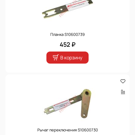
Планка S10600739
452 ₽
В корзину
Рычаг переключения S10600730