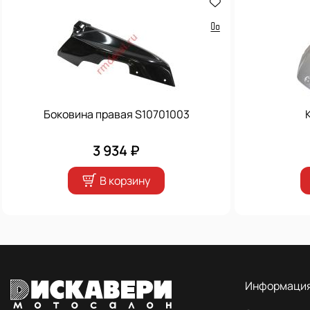
Боковина правая S10701003
3 934 ₽
В корзину
Информаци