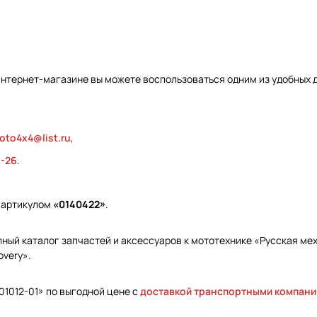
интернет-магазине вы можете воспользоваться одним из удобных 
oto4x4@list.ru
,
9-26
.
д артикулом
«0140422»
.
ый каталог запчастей и аксессуаров к мототехнике «Русская меха
overy».
01012-01» по выгодной цене с
доставкой транспортными компан