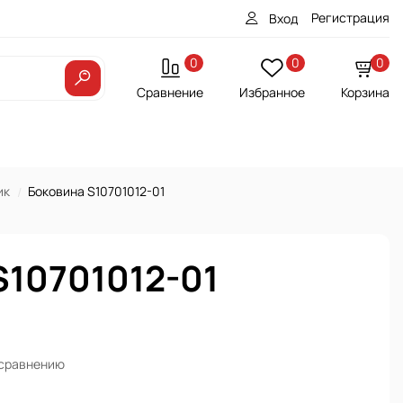
Регистрация
Вход
0
0
0
Сравнение
Избранное
Корзина
ик
Боковина S10701012-01
S10701012-01
 сравнению