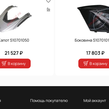
Капот S10701050
Боковина S1070101
21 527 ₽
17 803 ₽
В корзину
В корзину
я
Помощь покупателю
Мой аккаунт