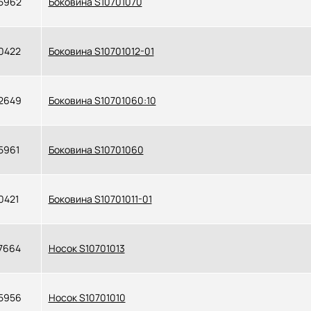
5962
Боковина S10701070
0422
Боковина S10701012-01
2649
Боковина S10701060:10
5961
Боковина S10701060
0421
Боковина S10701011-01
7664
Носок S10701013
5956
Носок S10701010