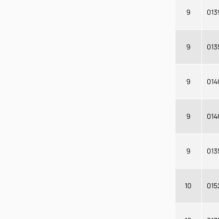
9
013
9
013
9
014
9
014
9
013
10
015