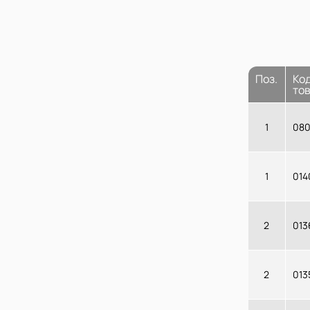
Поз.
Ко
то
1
080
1
014
2
013
2
013