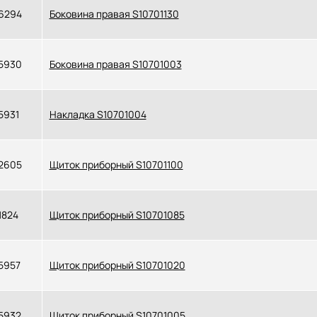
6294
Боковина правая S10701130
5930
Боковина правая S10701003
5931
Накладка S10701004
2605
Щиток приборный S10701100
1824
Щиток приборный S10701085
5957
Щиток приборный S10701020
5932
Щиток приборный S10701005