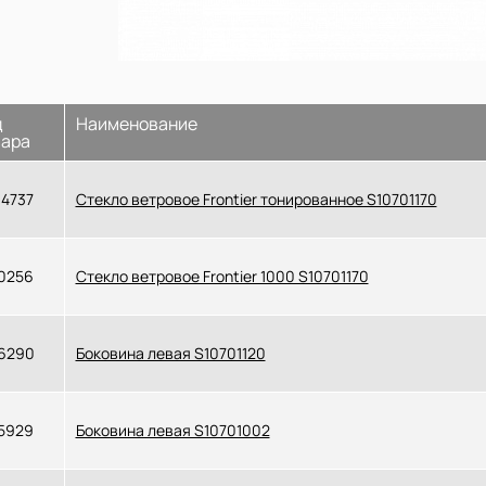
д
Наименование
вара
4737
Стекло ветровое Frontier тонированное S10701170
0256
Стекло ветровое Frontier 1000 S10701170
6290
Боковина левая S10701120
5929
Боковина левая S10701002