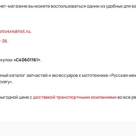
нет-магазине вы можете воспользоваться одним из удобных для в
oto4x4@list.ru
,
9-26
.
икулом
«С40601161»
.
ый каталог запчастей и аксессуаров к мототехнике «Русская меха
overy».
 выгодной цене с
доставкой транспортными компаниями
во все ре