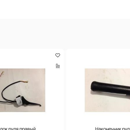
лок руля правый
Наконечник рул