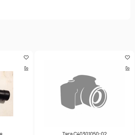
я
Тяга С40301050-02