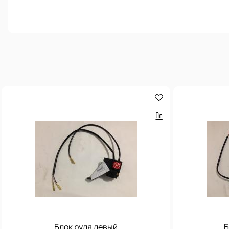
Блок руля левый
Б