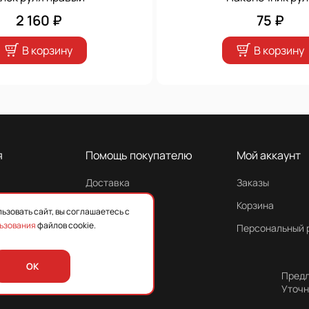
2 160 ₽
75 ₽
В корзину
В корзину
я
Помощь покупателю
Мой аккаунт
Доставка
Заказы
Гарантия
Корзина
ьзовать сайт, вы соглашаетесь с
ьзования
файлов cookie.
Персональный 
OK
Предл
Уточн